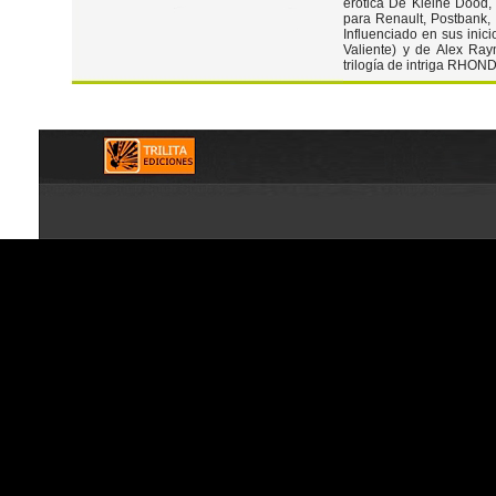
erótica De Kleine Dood, 
para Renault, Postbank, 
Influenciado en sus inici
Valiente) y de Alex Ray
trilogía de intriga RHON